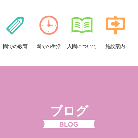
園での
教育
園での
生活
入園に
ついて
施設案内
ブログ