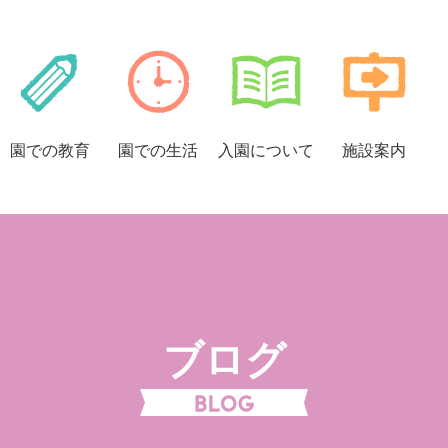
園での
教育
園での
生活
入園に
ついて
施設案内
ブログ