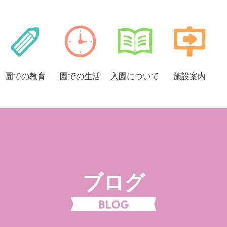
園での
教育
園での
生活
入園に
ついて
施設案内
ブログ